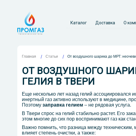
Каталог
Доставка
О ком
Главная
От воздушного шарика до МРТ: неочеви
Статьи
ОТ ВОЗДУШНОГО ШАРИК
ГЕЛИЯ В ТВЕРИ
Еще несколько лет назад гелий ассоциировался 
инертный газ активно используют в медицине, п
Поэтому
заправка гелием
– не рядовая услуга.
В Твери спрос на гелий стабильно растет. Его за
этом многие до сих пор воспринимают газ как ст
Важно помнить, что разница между техническим, 
влияет степень очистки, а также: