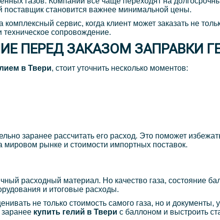
енных газов. Компании все чаще переходят на долгосрочны
ый поставщик становится важнее минимальной цены.
на комплексный сервис, когда клиент может заказать не толь
и техническое сопровождение.
ИЕ ПЕРЕД ЗАКАЗОМ ЗАПРАВКИ Г
лием в Твери
, стоит уточнить несколько моментов:
ельно заранее рассчитать его расход. Это поможет избежат
а мировом рынке и стоимости импортных поставок.
чный расходный материал. Но качество газа, состояние б
орудования и итоговые расходы.
енивать не только стоимость самого газа, но и документы,
е заранее
купить гелий в Твери
с баллоном и выстроить ст