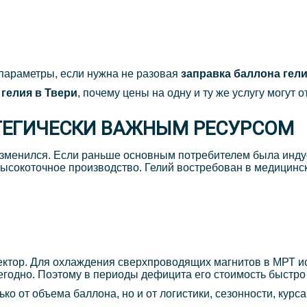
параметры, если нужна не разовая
заправка баллона гел
 гелия в Твери
, почему цены на одну и ту же услугу могут 
АТЕГИЧЕСКИ ВАЖНЫМ РЕСУРСОМ
изменился. Если раньше основным потребителем была инду
высокоточное производство. Гелий востребован в медицинск
ектор. Для охлаждения сверхпроводящих магнитов в МРТ ис
егодно. Поэтому в периоды дефицита его стоимость быстро 
ько от объема баллона, но и от логистики, сезонности, курса