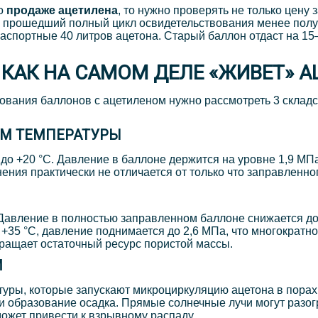
по
продаже ацетилена
, то нужно проверять не только цену 
, прошедший полный цикл освидетельствования менее полу
спортные 40 литров ацетона. Старый баллон отдаст на 15–
: КАК НА САМОМ ДЕЛЕ «ЖИВЕТ»
ования баллонов с ацетиленом нужно рассмотреть 3 складс
ЕМ ТЕМПЕРАТУРЫ
до +20 °C. Давление в баллоне держится на уровне 1,9 МП
ения практически не отличается от только что заправленног
. Давление в полностью заправленном баллоне снижается до
 +35 °C, давление поднимается до 2,6 МПа, что многократн
ращает остаточный ресурс пористой массы.
М
ры, которые запускают микроциркуляцию ацетона в порах.
 образование осадка. Прямые солнечные лучи могут разог
ожет привести к взрывному распаду.