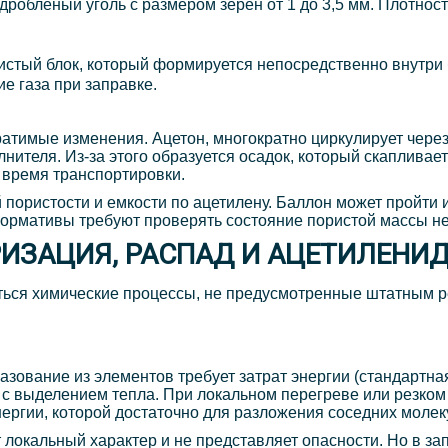
облёный уголь с размером зерен от 1 до 3,5 мм. Плотность
истый блок, который формируется непосредственно внутри 
е газа при заправке.
тимые изменения. Ацетон, многократно циркулирует через 
ителя. Из-за этого образуется осадок, который скапливае
 время транспортировки.
ористости и емкости по ацетилену. Баллон может пройти и
ормативы требуют проверять состояние пористой массы не 
ИЗАЦИЯ, РАСПАД И АЦЕТИЛЕНИ
титься химические процессы, не предусмотренные штатным 
азование из элементов требует затрат энергии (стандартна
т с выделением тепла. При локальном перегреве или резко
ергии, которой достаточно для разложения соседних молек
локальный характер и не представляет опасности. Но в зап