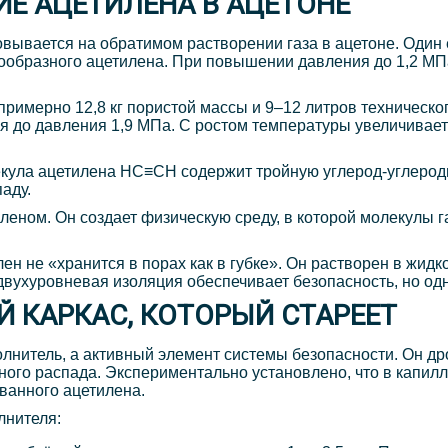
ИЕ АЦЕТИЛЕНА В АЦЕТОНЕ
вывается на обратимом растворении газа в ацетоне. Один
ообразного ацетилена. При повышении давления до 1,2 МПа
римерно 12,8 кг пористой массы и 9–12 литров техническог
я до давления 1,9 МПа. С ростом температуры увеличиваетс
ула ацетилена HC≡CH содержит тройную углерод-углеродну
аду.
леном. Он создает физическую среду, в которой молекулы г
н не «хранится в порах как в губке». Он растворен в жид
 двухуровневая изоляция обеспечивает безопасность, но о
Й КАРКАС, КОТОРЫЙ СТАРЕЕТ
лнитель, а активный элемент системы безопасности. Он др
ного распада. Экспериментально установлено, что в капил
ванного ацетилена.
лнителя: