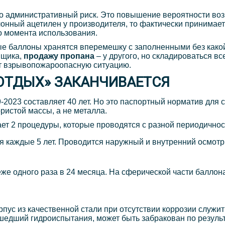
то административный риск. Это повышение вероятности во
онный ацетилен у производителя, то фактически принимает 
до момента использования.
тые баллоны хранятся вперемешку с заполненными без как
вщика,
продажу пропана
– у другого, но складироваться вс
т взрывопожароопасную ситуацию.
«ОТДЫХ» ЗАКАНЧИВАЕТСЯ
2023 составляет 40 лет. Но это паспортный норматив для с
ристой массы, а не металла.
ет 2 процедуры, которые проводятся с разной периодичнос
я каждые 5 лет. Проводится наружный и внутренний осмот
же одного раза в 24 месяца. На сферической части баллон
рпус из качественной стали при отсутствии коррозии служи
ошедший гидроиспытания, может быть забракован по резуль