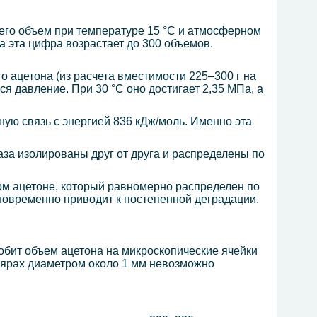
 его объем при температуре 15 °C и атмосферном
 эта цифра возрастает до 300 объемов.
о ацетона (из расчета вместимости 225–300 г на
я давление. При 30 °C оно достигает 2,35 МПа, а
ю связь с энергией 836 кДж/моль. Именно эта
аза изолированы друг от друга и распределены по
ком ацетоне, который равномерно распределен по
дновременно приводит к постепенной деградации.
обит объем ацетона на микроскопические ячейки
лярах диаметром около 1 мм невозможно