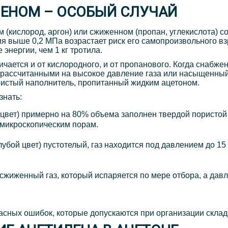
ЛЕНОМ – ОСОБЫЙ СЛУЧАЙ
 (кислород, аргон) или сжиженном (пропан, углекислота) с
я выше 0,2 МПа возрастает риск его самопроизвольного вз
 энергии, чем 1 кг тротила.
чается и от кислородного, и от пропанового. Когда снабж
и, рассчитанными на высокое давление газа или насыщенны
ристый наполнитель, пропитанный жидким ацетоном.
знать:
 цвет) примерно на 80% объема заполнен твердой пористой
 микроскопическим порам.
убой цвет) пустотелый, газ находится под давлением до 15
жиженный газ, который испаряется по мере отбора, а давл
асных ошибок, которые допускаются при организации склад