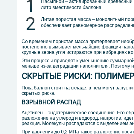
Насыпной – активированный древесный др
литр вместимости баллона.
Ли́тая пористая масса – монолитный пор
обеспечивает равномерное распределени
Со временем пористая масса претерпевает необра
постепенно вымывает мельчайшие фракции наполн
крупные зерна угля истираются при вибрациях во
Эти процессы приводят к уменьшению суммарной п
меньше из-за деградации наполнителя. Поэтому н
СКРЫТЫЕ РИСКИ: ПОЛИМЕР
Пока баллон стоит на складе, в нем могут запус
скрытых риска.
ВЗРЫВНОЙ РАСПАД
Ацетилен – эндотермическое соединение. Его обр
разложение на углерод и водород, напротив, иде
реакция. Молекулы распадаются с выделением эн
При давлении до 0,2 МПа такое разложение носит 