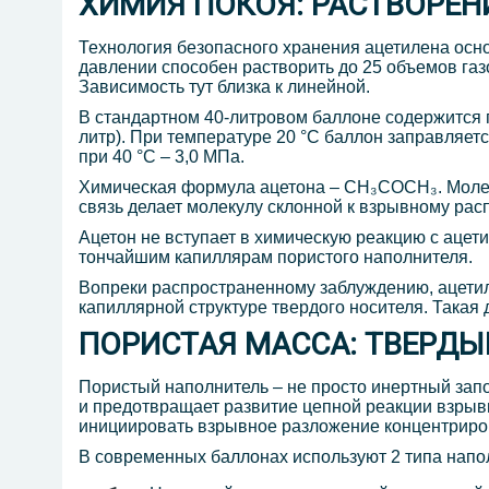
ХИМИЯ ПОКОЯ: РАСТВОРЕН
Технология безопасного хранения ацетилена осно
давлении способен растворить до 25 объемов газ
Зависимость тут близка к линейной.
В стандартном 40-литровом баллоне содержится п
литр). При температуре 20 °C баллон заправляетс
при 40 °C – 3,0 МПа.
Химическая формула ацетона – CH₃COCH₃. Молек
связь делает молекулу склонной к взрывному расп
Ацетон не вступает в химическую реакцию с ацети
тончайшим капиллярам пористого наполнителя.
Вопреки распространенному заблуждению, ацетиле
капиллярной структуре твердого носителя. Такая
ПОРИСТАЯ МАССА: ТВЕРДЫ
Пористый наполнитель – не просто инертный запо
и предотвращает развитие цепной реакции взрыв
инициировать взрывное разложение концентриро
В современных баллонах используют 2 типа напо