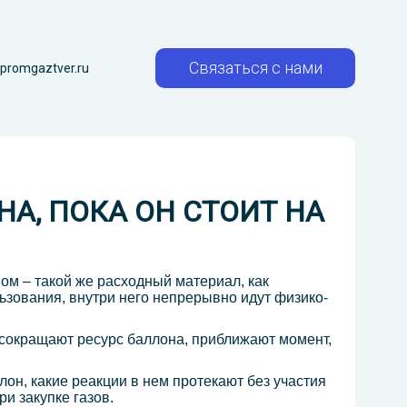
Связаться с нами
promgaztver.ru
А, ПОКА ОН СТОИТ НА
ном – такой же расходный материал, как
ьзования, внутри него непрерывно идут физико-
 сокращают ресурс баллона, приближают момент,
лон, какие реакции в нем протекают без участия
и закупке газов.