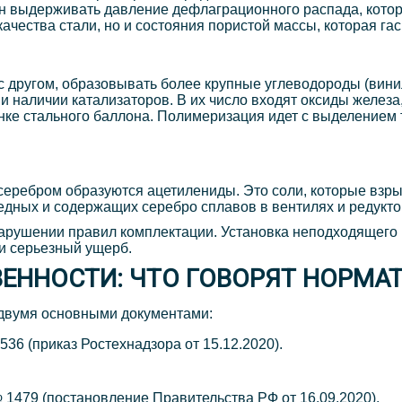
ен выдерживать давление дефлаграционного распада, котор
качества стали, но и состояния пористой массы, которая гас
 другом, образовывать более крупные углеводороды (винил
 наличии катализаторов. В их число входят оксиды железа,
нке стального баллона. Полимеризация идет с выделением 
 серебром образуются ацетилениды. Это соли, которые взр
дных и содержащих серебро сплавов в вентилях и редукто
нарушении правил комплектации. Установка неподходящего
и серьезный ущерб.
ВЕННОСТИ: ЧТО ГОВОРЯТ НОРМА
 двумя основными документами:
6 (приказ Ростехнадзора от 15.12.2020).
479 (постановление Правительства РФ от 16.09.2020).