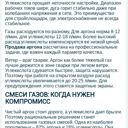
Углекислота прощает неточности настройки. Диапазон
рабочих токов шире, дуга горит стабильно даже при
колебаниях напряжения в сети. Это преимущество
для стройплощадок, где электроснабжение не всегда
стабильное.
Газы расходуются по-разному. Для аргона норма 8-12
л/мин, для углекислоты 12-18 л/мин. Более высокий
расход углекислоты компенсируется ее низкой ценой.
Продажа аргона
рассчитана на профессиональные
задачи, где важен каждый параметр качества.
Ветер – враг сварки. Аргон как более тяжелый газ
лучше держится в зоне сварки при легком ветре.
Углекислота сдувается быстрее, защита нарушается.
Поэтому при работе на открытом воздухе расход
углекислоты увеличивается до 20-25 л/мин. Для
предупреждения этого ставятся защитные экраны.
СМЕСИ ГАЗОВ: КОГДА НУЖЕН
КОМПРОМИСС
Чистый аргон стоит дорого, а углекислота дает брызги.
Поэтому рациональным решением станет
использование газовых смесей. Одна из наиболее
популярных – 82% аргона и 18% углекислоты. Она