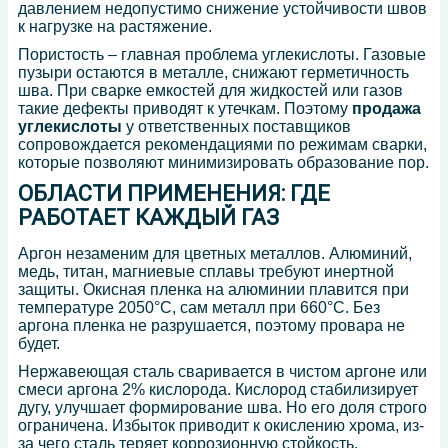
давлением недопустимо снижение устойчивости швов
к нагрузке на растяжение.
Пористость – главная проблема углекислоты. Газовые
пузыри остаются в металле, снижают герметичность
шва. При сварке емкостей для жидкостей или газов
такие дефекты приводят к утечкам. Поэтому
п
родажа
углекислоты
у ответственных поставщиков
сопровождается рекомендациями по режимам сварки,
которые позволяют минимизировать образование пор.
ОБЛАСТИ ПРИМЕНЕНИЯ: ГДЕ
РАБОТАЕТ КАЖДЫЙ ГАЗ
Аргон незаменим для цветных металлов. Алюминий,
медь, титан, магниевые сплавы требуют инертной
защиты. Окисная пленка на алюминии плавится при
температуре 2050°C, сам металл при 660°C. Без
аргона пленка не разрушается, поэтому провара не
будет.
Нержавеющая сталь сваривается в чистом аргоне или
смеси аргона 2% кислорода. Кислород стабилизирует
дугу, улучшает формирование шва. Но его доля строго
ограничена. Избыток приводит к окислению хрома, из-
за чего сталь теряет коррозионную стойкость.