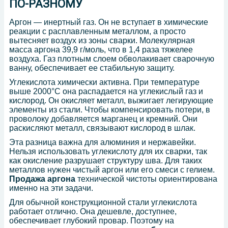
ПО-РАЗНОМУ
Аргон — инертный газ. Он не вступает в химические
реакции с расплавленным металлом, а просто
вытесняет воздух из зоны сварки. Молекулярная
масса аргона 39,9 г/моль, что в 1,4 раза тяжелее
воздуха. Газ плотным слоем обволакивает сварочную
ванну, обеспечивает ее стабильную защиту.
Углекислота химически активна. При температуре
выше 2000°C она распадается на углекислый газ и
кислород. Он окисляет металл, выжигает легирующие
элементы из стали. Чтобы компенсировать потери, в
проволоку добавляется марганец и кремний. Они
раскисляют металл, связывают кислород в шлак.
Эта разница важна для алюминия и нержавейки.
Нельзя использовать углекислоту для их сварки, так
как окисление разрушает структуру шва. Для таких
металлов нужен чистый аргон или его смеси с гелием.
Продажа аргона
технической чистоты ориентирована
именно на эти задачи.
Для обычной конструкционной стали углекислота
работает отлично. Она дешевле, доступнее,
обеспечивает глубокий провар. Поэтому на