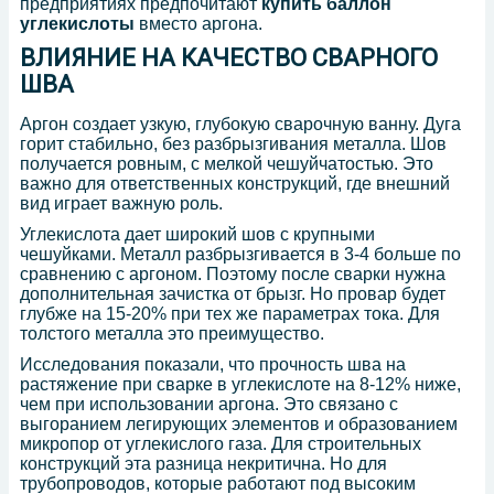
предприятиях предпочитают
купить баллон
углекислоты
вместо аргона.
ВЛИЯНИЕ НА КАЧЕСТВО СВАРНОГО
ШВА
Аргон создает узкую, глубокую сварочную ванну. Дуга
горит стабильно, без разбрызгивания металла. Шов
получается ровным, с мелкой чешуйчатостью. Это
важно для ответственных конструкций, где внешний
вид играет важную роль.
Углекислота дает широкий шов с крупными
чешуйками. Металл разбрызгивается в 3-4 больше по
сравнению с аргоном. Поэтому после сварки нужна
дополнительная зачистка от брызг. Но провар будет
глубже на 15-20% при тех же параметрах тока. Для
толстого металла это преимущество.
Исследования показали, что прочность шва на
растяжение при сварке в углекислоте на 8-12% ниже,
чем при использовании аргона. Это связано с
выгоранием легирующих элементов и образованием
микропор от углекислого газа. Для строительных
конструкций эта разница некритична. Но для
трубопроводов, которые работают под высоким